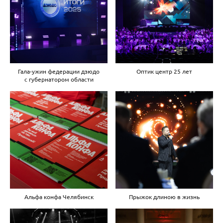
Гала-ужин федерации дзюдо
Оптик центр 25 лет
с губернатором области
Альфа конфа Челябинск
Прыжок длиною в жизнь